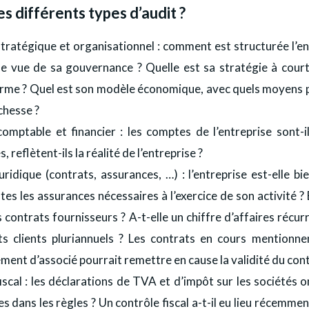
es différents types d’audit ?
tratégique et organisationnel : comment est structurée l’en
de vue de sa gouvernance ? Quelle est sa stratégie à cour
erme ? Quel est son modèle économique, avec quels moyens p
ichesse ?
omptable et financier : les comptes de l’entreprise sont-il
, reflètent-ils la réalité de l’entreprise ?
uridique (contrats, assurances, …) : l’entreprise est-elle b
tes les assurances nécessaires à l’exercice de son activité ? E
 contrats fournisseurs ? A-t-elle un chiffre d’affaires récur
ts clients pluriannuels ? Les contrats en cours mentionnen
ent d’associé pourrait remettre en cause la validité du cont
iscal : les déclarations de TVA et d’impôt sur les sociétés o
es dans les règles ? Un contrôle fiscal a-t-il eu lieu récemmen