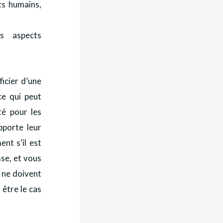
ts humains,
es aspects
icier d’une
ce qui peut
té pour les
pporte leur
nt s’il est
sse, et vous
s ne doivent
être le cas