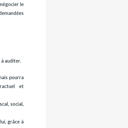
négocier le
s demandées
à auditer.
mais pourra
ractuel et
cal, social,
lui, grâce à