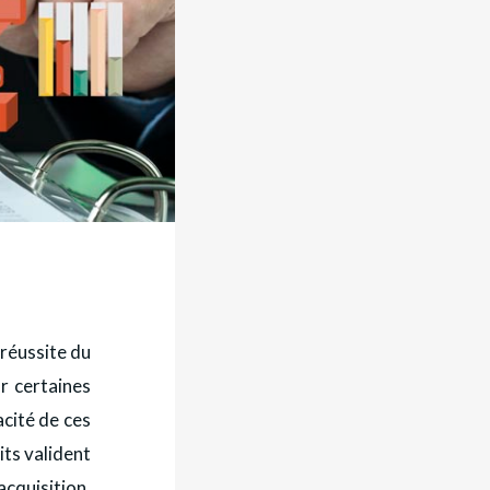
 réussite du
r certaines
acité de ces
its valident
cquisition,