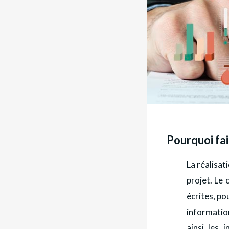
Pourquoi fai
La réalisat
projet. Le
écrites, po
information
ainsi les 