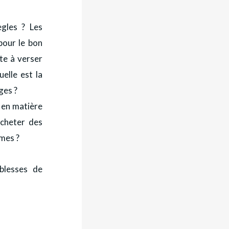
ègles ? Les
pour le bon
te à verser
elle est la
ges ?
s en matière
acheter des
rmes ?
blesses de