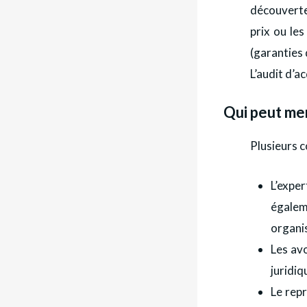
découverte
prix ou le
(garanties 
L’audit d’a
Qui peut men
Plusieurs c
L’exper
égalem
organis
Les avo
juridiq
Le repr