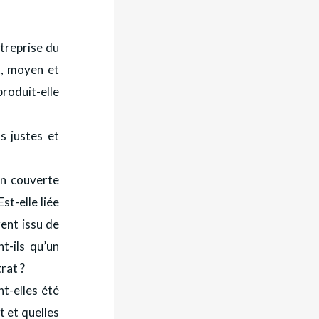
treprise du
t, moyen et
roduit-elle
s justes et
ien couverte
st-elle liée
rent issu de
t-ils qu’un
rat ?
nt-elles été
t et quelles