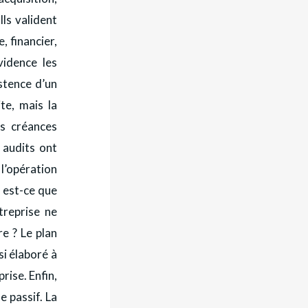
Ils valident
, financier,
vidence les
istence d’un
te, mais la
es créances
 audits ont
 l’opération
: est-ce que
ntreprise ne
e ? Le plan
si élaboré à
rise. Enfin,
e passif. La