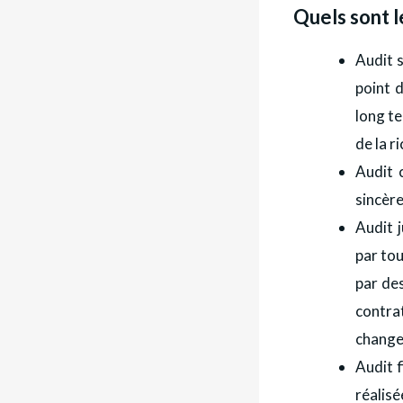
Quels sont l
Audit s
point 
long t
de la r
Audit c
sincères
Audit j
par tou
par des
contra
changem
Audit f
réalisé