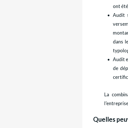
ont été
Audit 
versem
montan
dans l
typolog
Audit e
de dép
certifi
La combin
l’entreprise
Quelles peu