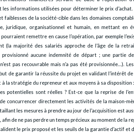
es informations utilisées pour déterminer le prix d’achat. 
et faiblesses de la société-cible dans les domaines comptable
, juridique, organisationnel et humain, en mettant en é
 pourraient remettre en cause l’opération, par exemple l’ex
nt (la majorité des salariés approche de l’âge de la retrai
a provisionné aucune indemnité de départ ; une partie d
n’est pas recouvrable mais n’a pas été provisionnée…). Les
but de garantir la réussite du projet en validant l’intérêt de
 à la stratégie du repreneur et aux moyens à sa disposition 
es potentielles sont réelles ? Est-ce que la reprise de l’e
 de concurrencer directement les activités de la maison-mèr
taillant les mesures à prendre au jour de l’acquisition est aus
afin de ne pas perdre un temps précieux au moment de la rep
alident le prix proposé et les seuils de la garantie d’actif et d