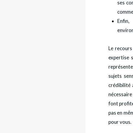
ses co
commer
Enfin,
enviro
Le recours
expertise s
représenter
sujets sen
crédibilité
nécessaire 
font profite
pas en mêm
pour vous.