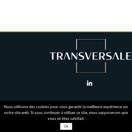
linkedin
Nous utilisons des cookies pour vous garantir la meilleure expérience sur
notre site web. Si vous continuez à utiliser ce site, nous supposerons que
vous en êtes satisfait.
Mentions légales
-
RGPD
- Transversale © 2018
Ok
agence de communication Greencub