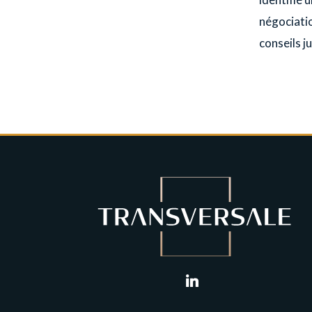
négociatio
conseils j
linkedin