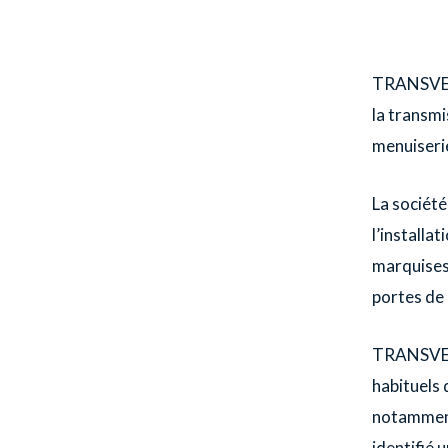
TRANSVERS
la transmi
menuiserie
La société
l’installa
marquises,
portes de 
TRANSVERS
habituels 
notamment 
identifié 