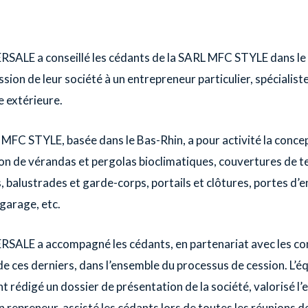
ALE a conseillé les cédants de la SARL MFC STYLE dans le
ssion de leur société à un entrepreneur particulier, spécialiste
 extérieure.
 MFC STYLE, basée dans le Bas-Rhin, a pour activité la conce
tion de vérandas et pergolas bioclimatiques, couvertures de t
 balustrades et garde-corps, portails et clôtures, portes d’e
garage, etc.
ALE a accompagné les cédants, en partenariat avec les con
de ces derniers, dans l’ensemble du processus de cession. L’é
rédigé un dossier de présentation de la société, valorisé l’e
un repreneur, assisté les cédants lors de toutes les réunions d