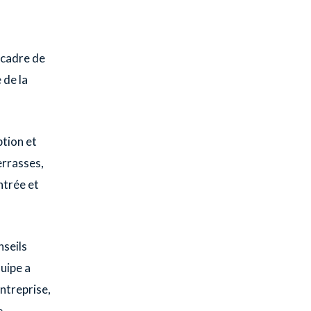
 cadre de
 de la
ption et
errasses,
ntrée et
seils
quipe a
ntreprise,
e