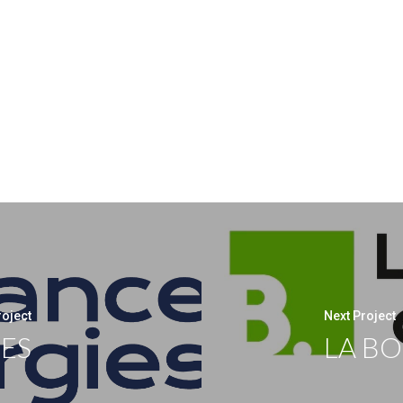
roject
Next Project
IES
LA B