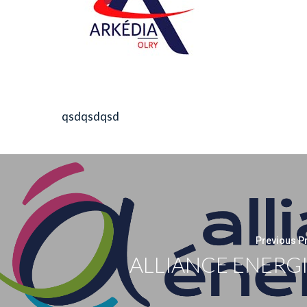
qsdqsdqsd
Previous P
ALLIANCE ENERG