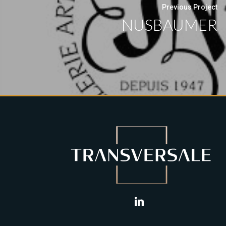
Previous Project
NUSBAUMER
linkedin