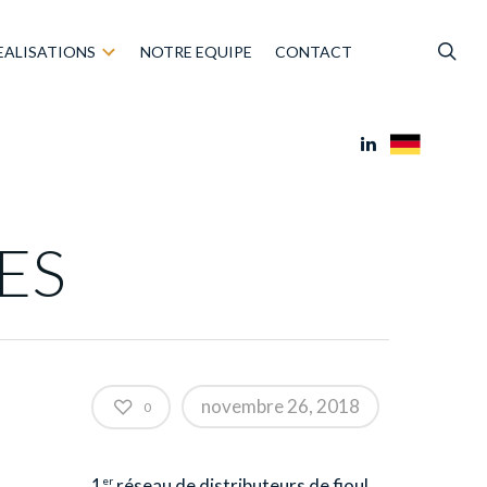
EALISATIONS
NOTRE EQUIPE
CONTACT
ES
novembre 26, 2018
0
1
réseau de distributeurs de fioul
er