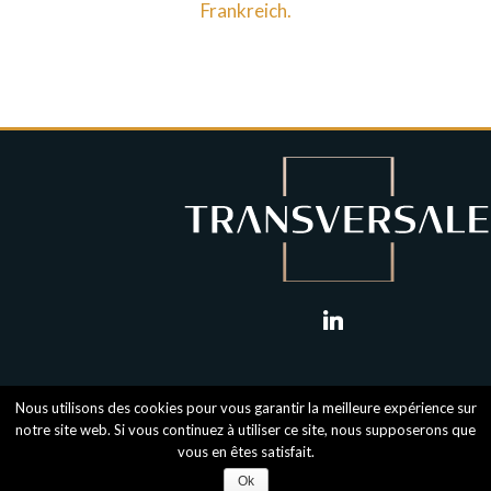
Frankreich.
linkedin
Nous utilisons des cookies pour vous garantir la meilleure expérience sur
notre site web. Si vous continuez à utiliser ce site, nous supposerons que
vous en êtes satisfait.
Mentions légales
-
RGPD
- Transversale © 2018
Ok
agence de communication Greencub