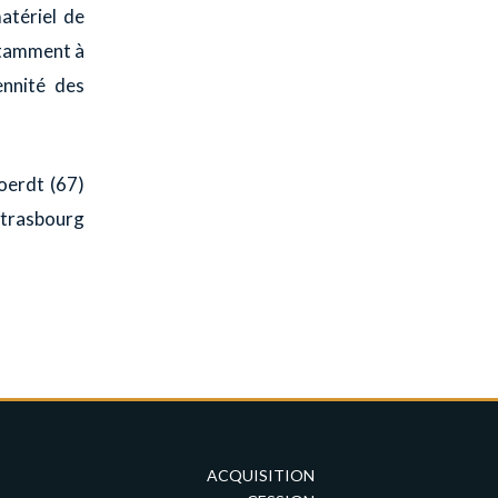
atériel de
otamment à
ennité des
oerdt (67)
 Strasbourg
ACQUISITION