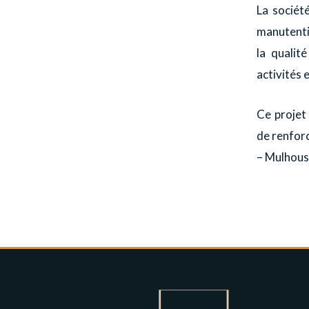
La sociét
manutenti
la qualit
activités e
Ce projet
de renforc
– Mulhous