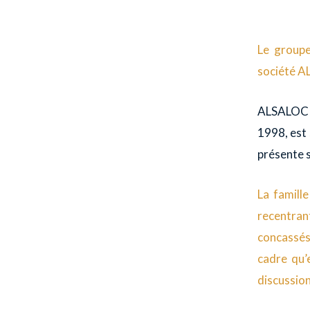
Le groupe
société AL
ALSALOC (
1998, est 
présente s
La famill
recentrant
concassés 
cadre qu’
discussion