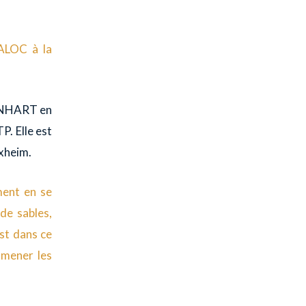
SALOC à la
EONHART en
P. Elle est
ixheim.
ment en se
 de sables,
est dans ce
 mener les