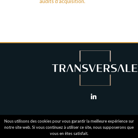
audits d’acquisition.
linkedin
Nous utilisons des cookies pour vous garantir la meilleure expérience sur
notre site web. Si vous continuez à utiliser ce site, nous supposerons que
vous en êtes satisfait.
Mentions légales
-
RGPD
- Transversale © 2018