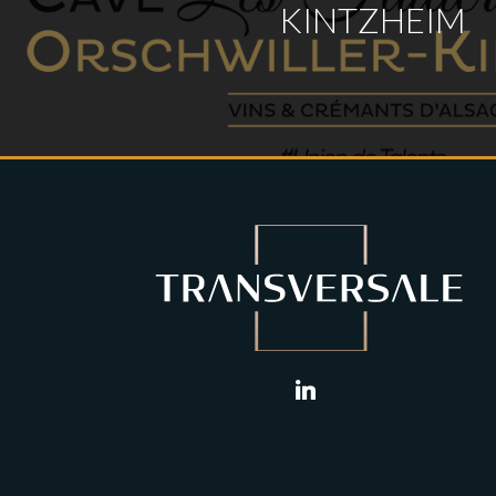
KINTZHEIM
linkedin