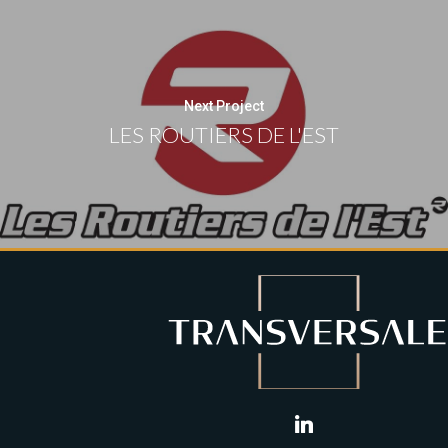
Next Project
LES ROUTIERS DE L'EST
linkedin