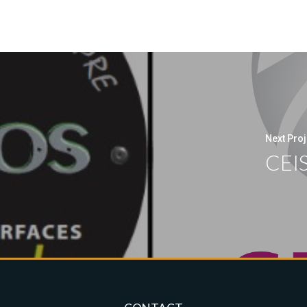
Next Proj
CEI