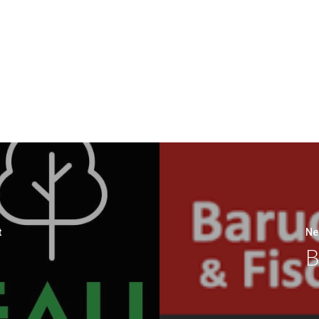
t
Ne
U
B