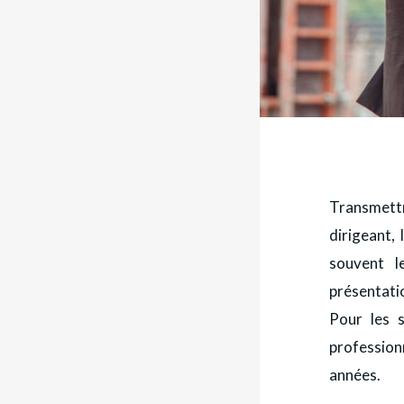
Transmettr
dirigeant, 
souvent l
présentatio
Pour les s
professionn
années.