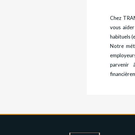
Chez TRAN
vous aider
habituels (
Notre méth
employeurs 
parvenir 
financièrem