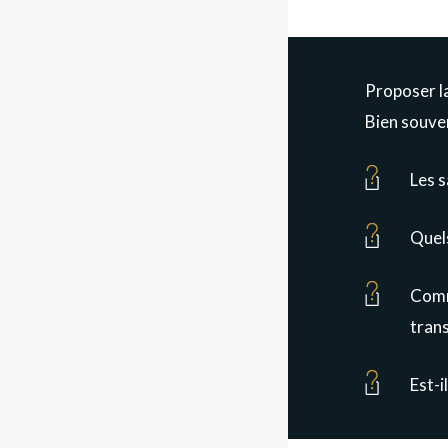
Proposer la
Bien souven
Les s
Quels
Comme
tran
Est-i